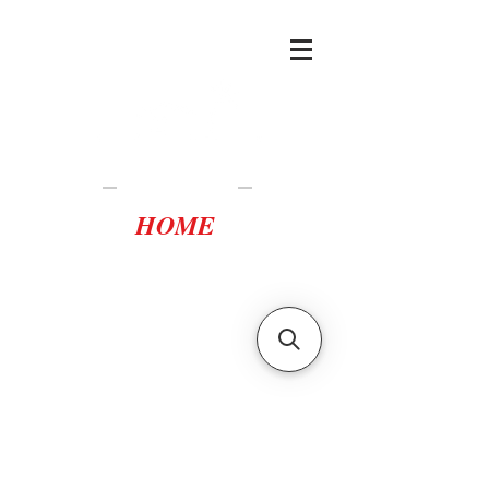
Casa Tortuca
Lampedusa
HOME
casatortuca@gmail.com
scopri i vantaggi della
prenotazione diretta
scrivici per
disponibilità,
preventivi e offerte