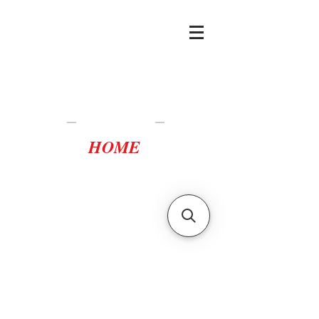
Casa Tortuca
Lampedusa
HOME
casatortuca@gmail.com
scopri i vantaggi della
prenotazione diretta
scrivici per
disponibilità,
preventivi e offerte