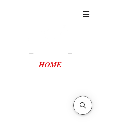
Casa Tortuca
Lampedusa
HOME
casatortuca@gmail.com
scopri i vantaggi della
prenotazione diretta
scrivici per
disponibilità,
preventivi e offerte