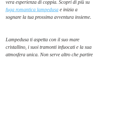
vera esperienza di coppia. Scopri di più su 
fuga romantica lampedusa
 e inizia a 
sognare la tua prossima avventura insieme.
Lampedusa ti aspetta con il suo mare 
cristallino, i suoi tramonti infuocati e la sua 
atmosfera unica. Non serve altro che partire 
e lasciarsi conquistare da questo angolo di 
paradiso. Pronto a vivere la tua storia 
d’amore in un posto da favola?
Post recenti
Mostra tutti