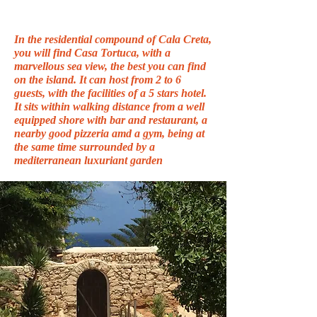
In the residential compound of Cala Creta,
you will find Casa Tortuca, with a
marvellous sea view, the best you can find
on the island. It can host from 2 to 6
guests, with the facilities of a 5 stars hotel.
It sits within walking distance from a well
equipped shore with bar and restaurant, a
nearby good pizzeria amd a gym, being at
the same time surrounded by a
mediterranean luxuriant garden