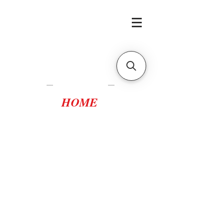
Casa Tortuca
Lampedusa
HOME
casatortuca@gmail.com
scopri i vantaggi della
prenotazione diretta
scrivici per
disponibilità,
preventivi e offerte